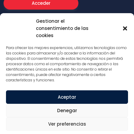
¿Has olvidado tu contraseña?
Gestionar el
consentimiento de las
cookies
Para ofrecer las mejores experiencias, utilizamos tecnologías como
las cookies para almacenar y/o acceder a la información del
dispositivo. El consentimiento de estas tecnologías nos permitirá
procesar datos como el comportamiento de navegación o las
identificaciones únicas en este sitio. No consentir o retirar el
STAC Industry 2026. All rights reserved.
consentimiento, puede afectar negativamente a ciertas
características y funciones.
Política de privacidad
Aceptar
Aviso legal
Denegar
Política de cookies
Ver preferencias
Síguenos en