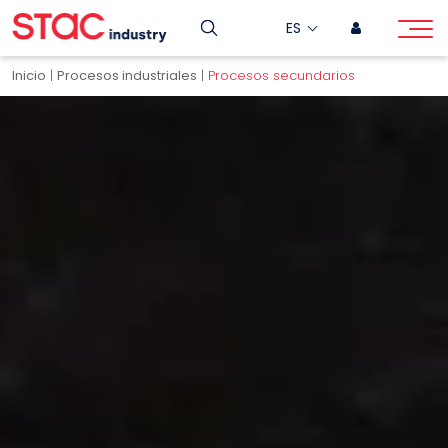
ES
Inicio
|
Procesos industriales
|
Procesos secundarios