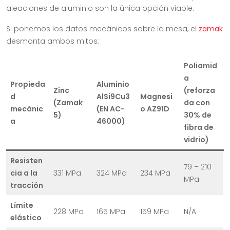
aleaciones de aluminio son la única opción viable.
Si ponemos los datos mecánicos sobre la mesa, el
zamak
desmonta ambos mitos:
Poliamid
a
Propieda
Aluminio
Zinc
(reforza
d
AlSi9Cu3
Magnesi
(Zamak
da con
mecánic
(EN AC-
o AZ91D
5)
30% de
a
46000)
fibra de
vidrio)
Resisten
79 – 210
cia a la
331 MPa
324 MPa
234 MPa
MPa
tracción
Límite
228 MPa
165 MPa
159 MPa
N/A
elástico