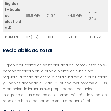
Rigidez
(Módulo
3.2 – 11
de
85.5 GPa
71 GPa
44.8 GPa
GPa
elasticid
ad)
Dureza
82 (HB)
80 HB
63 HB
85 HRM
Reciclabilidad total
El gran argumento de sostenibilidad del zamak está en su
comportamiento en la propia planta de fundición:
requiere la mitad de energía para fundirse que el aluminio
y, una vez acabada su vida útil, puede recuperarse al 100%,
manteniendo intactas sus propiedades mecánicas.
Integrarlo en tus diseños es la forma más rápida y real de
rebajar la huella de carbono en tu producto final.