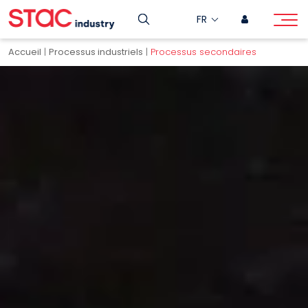
FR
Accueil
|
Processus industriels
|
Processus secondaires