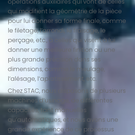
opérations auxiliaires qui vont de celles
qui modifient la géométrie de la pièce
pour lui donner sa forme finale, comme
le filetage, l’arrondi, le fraisage, le
perçage, etc., à celles qui visent à lui
donner une meilleure finition ou une
plus grande précision dans ses
dimensions, comme le meulage,
l’alésage, l’aplatissement, etc.
Chez STAC, nous disposons de plusieurs
machines d’usinage, de différentes
capacités, tant manuelles
qu’automatiques, et nous avons une
grande expérience de ce processus