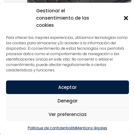
Gestionar el
consentimiento de las
cookies
Para ofrecer las mejores experiencias, utilizamos tecnologías como
las cookies para almacenar y/o acceder a la información del
dispositivo. El consentimiento de estas tecnologías nos permitirá
procesar datos como el comportamiento de navegación o las
identificaciones únicas en este sitio. No consentir o retirar el
Prédécoupage
consentimiento, puede afectar negativamente a ciertas
características y funciones.
Le prédécoupage est une opération de post-
traitement, c’est-à-dire une opération d’usinage
après l’extrusion, qui consiste à faire passer le
Aceptar
caoutchouc dans un système de rouleaux munis
Denegar
de lames pour réaliser une série de coupes
discontinues sur une ou plusieurs faces du
Ver preferencias
caoutchouc et servir ainsi le produit prédécoupé.
Politique de confidentialité
Mentions légales
En savoir plus